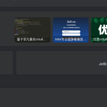
量子非凡暴风m3u8资源去广告json解析接口源码-此链接停止更新
blibli专业版弹幕播放器开源无加密JSON解析版-后台功能一键管理-开源版
Jet