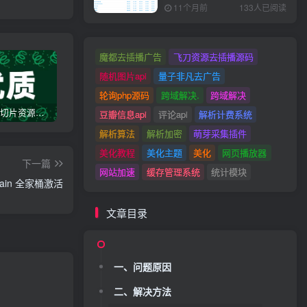
11个月前
133人已阅读
魔都去插播广告
飞刀资源去插播源码
随机图片api
量子非凡去广告
轮询php源码
跨域解决.
跨域解决
优质m3u8切片资源去广告json解析接口源码2026.05.28-持续更新中
官解资源替换源码 解析官方地址自动替换资源站地址-持续更新中
开源Artplayer视频JSON解析播放器|支持弹幕|json数据模式
豆瓣信息api
评论api
解析计费系统
解析算法
解析加密
萌芽采集插件
美化教程
美化主题
美化
网页播放器
下一篇
网站加速
缓存管理系统
统计模块
Brain 全家桶激活
文章目录
一、问题原因
二、解决方法