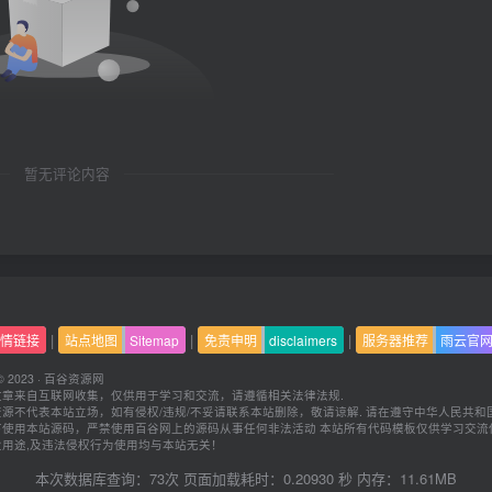
暂无评论内容
|
|
|
情链接
站点地图
Sitemap
免责申明
disclaimers
服务器推荐
雨云官
© 2023 ·
百谷资源网
文章来自互联网收集，仅供用于学习和交流，请遵循相关法律法规.
源不代表本站立场，如有侵权/违规/不妥请联系本站删除，敬请谅解.
请在遵守中华人民共和
下使用本站源码，严禁使用百谷网上的源码从事任何非法活动 本站所有代码模板仅供学习交流
业用途,及违法侵权行为使用均与本站无关！
本次数据库查询：73次 页面加载耗时：0.20930 秒 内存：11.61MB