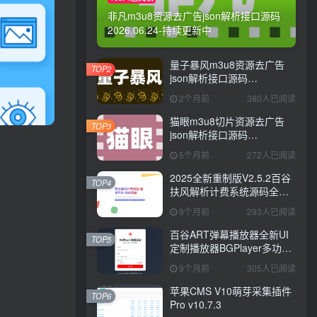
非凡m3u8资源去广告json解析接口源码
2026.06.24-持续更新中
量子暴风m3u8资源去广告
TOP2
json解析接口源码
2026.06.24-持续更新中
2个月前
380人已阅读
猫眼m3u8切片资源去广告
TOP3
json解析接口源码
2026.01.31-持续更新中
5个月前
272人已阅读
2025全新重制版V2.5.2百谷
TOP4
扶风解析计费系统源码全新
UI+解析授权+采集授权功能
9个月前
293人已阅读
+修复优化完整无后门版本含
修复0元购+卡密充值+在线充
百谷ART弹幕播放器全新UI
TOP5
值
定制播放器BGPlayer多功能
弹幕播放器支持切片-全新版
9个月前
305人已阅读
本26-07-12
苹果CMS V10萌芽采集插件
TOP6
Pro v10.7.3