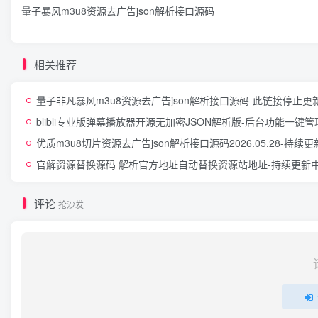
量子暴风m3u8资源去广告json解析接口源码
相关推荐
量子非凡暴风m3u8资源去广告json解析接口源码
-此链接停止更
blibli专业版弹幕播放器开源无加密JSON解析版-后台功能一键管
优质m3u8切片资源去广告json解析接口源码
2026.05.28-持续
官解资源替换源码 解析官方地址自动替换资源站地址
-持续更新
评论
抢沙发