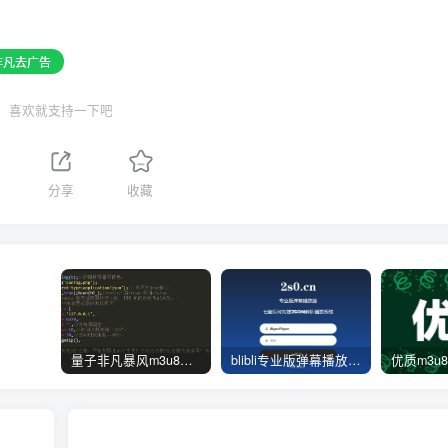
非凡去广告
喜欢就支持一下吧
分享
收藏
量子非凡暴风m3u8资源去广告json解析接口源码-此链接停止更新
blibli专业版弹幕播放器开源无加密JSON解析版-后台功能一键管理-开源版