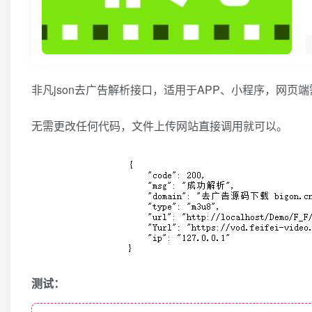
非凡json去广告解析接口，适用于APP、小程序，网页端
无需更改任何代码，文件上传网站直接调用就可以。
测试：