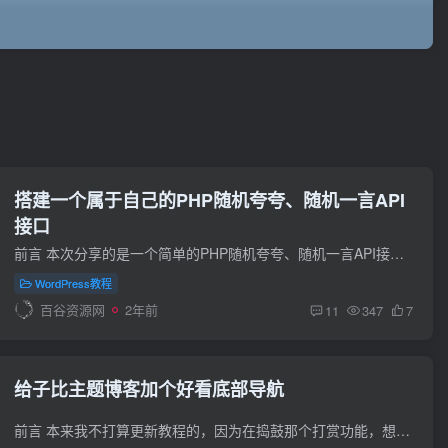
搭建一个属于自己的PHP随机夸夸、随机一言API
接口
前言 本次分享的是一个简单的PHP随机夸夸、随机一言API接口，为什么要分享这个api接口呢？ 因为有些文章需要评论之后才能显示重要的段落，但是很多评论都是乱七八糟的，添加随机一言之后就不用...
WordPress教程
百谷资源网
2年前
11
347
7
给子比主题博客加个好看底部导航
前言 本来我不打算更新教程的，因为在捣鼓那个打赏功能，想着写个打赏完之后支付成功的小伙伴可以在表里显示出来，可惜站长之前没有捣鼓过支付，只借鉴了烟雨那个要饭网站，写的不好也有bug，所...