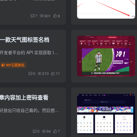
7
901
8
 一款天气图标签名档
源码介绍 本源码对接高德 z 地图开发者平台的 API 实现获取 IP 和天气数据并使用 php 将天气的图标与文字相结合，形成一张IP 签名档图片，最后呈现出来 特色功能： 一款具有显示天气的 IP 签名...
WP主题美化
0
210
11
给文章内容加上密码查看
前言： 最近刚好有一些内容是不好放出只给自己看的，然后想着直接发布的网站里面后期也好随时查看，看到有这个功能，优化了下分享给大家 使用方法： 此教程适用子比主题，其他类型主题可根据自...
0
94
7