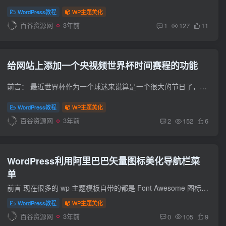
WordPress教程
WP主题美化
百谷资源网
3年前
1
127
11
给网站上添加一个央视频世界杯时间赛程的功能
前言： 最近世界杯作为一个球迷来说算是一个很大的节日了，因此我给大家分享一个添加世界杯的赛程的的功能，方便自己可以更直观的看到下一场比赛的安排，直接上教程 添加教程： 将下面的代码添...
WordPress教程
WP主题美化
百谷资源网
3年前
2
152
6
WordPress利用阿里巴巴矢量图标美化导航栏菜
单
前言 现在很多的 wp 主题模板自带的都是 Font Awesome 图标库，小编用的子比主题也是一样，但是这个图标库的样式太丑了，小编就分享一下 WordPress 引用阿里巴巴矢量图标库的彩色图标的方式方法...
WordPress教程
WP主题美化
百谷资源网
3年前
0
105
9