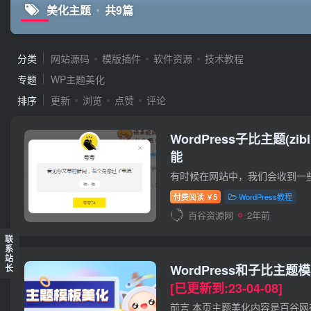
美化主题
共9篇
分类
网站源码
模版插件
软件资源
技术教程
专题
WP主题美化
排序
更新
浏览
点赞
评论
WordPress子比主题(z
能
付费阅读
5
WordPress教程
￥
百谷资源网
2年前
联
系
站
WordPress和子比主
长
[已更新到:23-04-08]