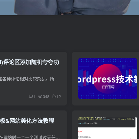
ibll)评论区添加随机夸夸功
有时候在网站中，我们会收到一些各种评论相对比较杂乱。所以今天分享一个用夸夸功能，来替代传统的评论一言，将它们分开使用，先看看效果图，再考虑使用不使用！ 操作：在本站评论旁边，点击夸...
1
348
12
题模板&网站美化方法教程
前言 本页主题美化内容是百谷网在建站时一个一个测试过无任何错误的记录合集，使用之前先参考本站，若觉得实用就拿去用吧，我会持续的更新。 主题美化说明： 主题美化、小工具可能会有一定程度...