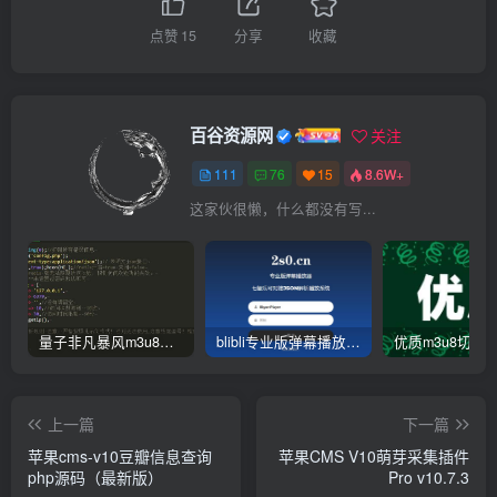
点赞
15
分享
收藏
百谷资源网
关注
111
76
15
8.6W+
这家伙很懒，什么都没有写...
量子非凡暴风m3u8资源去广告json解析接口源码-此链接停止更新
blibli专业版弹幕播放器开源无加密JSON解析版-后台功能一键管理-开源版
上一篇
下一篇
苹果cms-v10豆瓣信息查询
苹果CMS V10萌芽采集插件
php源码（最新版）
Pro v10.7.3