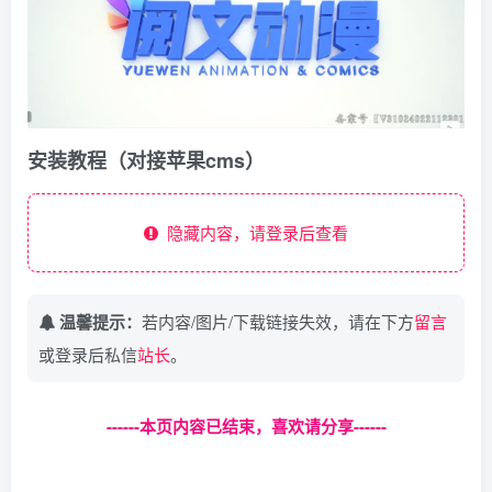
安装教程（对接苹果cms）
隐藏内容，请登录后查看
温馨提示：
若内容/图片/下载链接失效，请在下方
留言
或登录后私信
站长
。
------本页内容已结束，喜欢请分享------