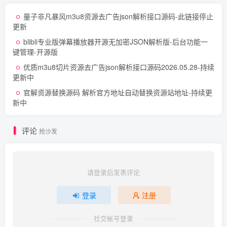
量子非凡暴风m3u8资源去广告json解析接口源码
-此链接停止
更新
blibli专业版弹幕播放器开源无加密JSON解析版-后台功能一
键管理-开源版
优质m3u8切片资源去广告json解析接口源码
2026.05.28-持续
更新中
官解资源替换源码 解析官方地址自动替换资源站地址
-持续更
新中
评论
抢沙发
请登录后发表评论
登录
注册
社交帐号登录