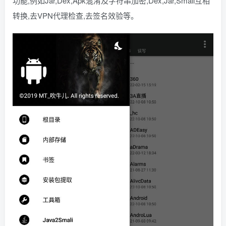
功能,例如Jar,Dex,Apk混淆及字符串加密,Dex,Jar,Smali互相
转换,去VPN代理检查,去签名效验等。