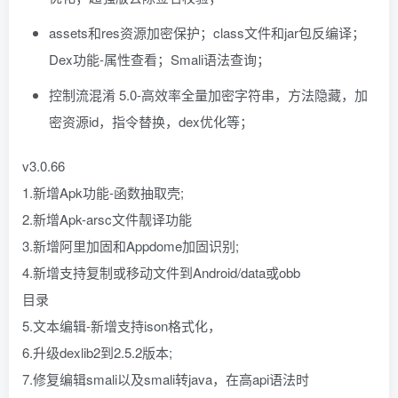
assets和res资源加密保护；class文件和jar包反编译；
Dex功能-属性查看；Smali语法查询；
控制流混淆 5.0-高效率全量加密字符串，方法隐藏，加
密资源id，指令替换，dex优化等；
v3.0.66
1.新增Apk功能-函数抽取壳;
2.新增Apk-arsc文件靓译功能
3.新增阿里加固和Appdome加固识别;
4.新增支持复制或移动文件到Android/data或obb
目录
5.文本编辑-新增支持ison格式化，
6.升级dexlib2到2.5.2版本;
7.修复编辑smali以及smali转java，在高api语法时