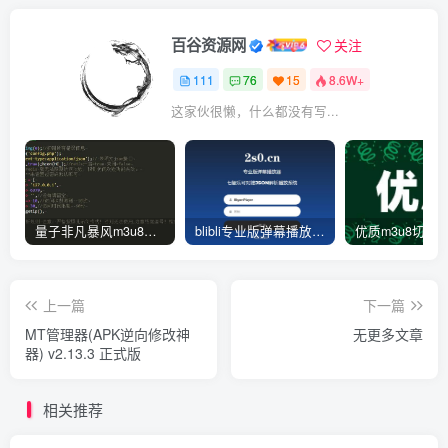
百谷资源网
关注
111
76
15
8.6W+
这家伙很懒，什么都没有写...
量子非凡暴风m3u8资源去广告json解析接口源码-此链接停止更新
blibli专业版弹幕播放器开源无加密JSON解析版-后台功能一键管理-开源版
上一篇
下一篇
MT管理器(APK逆向修改神
无更多文章
器) v2.13.3 正式版
相关推荐