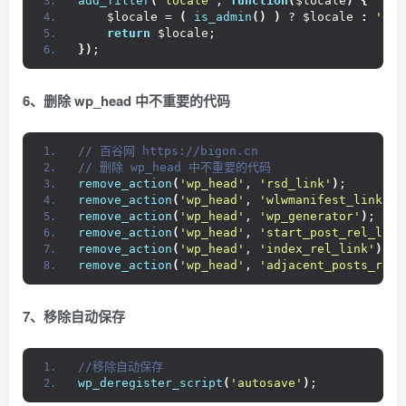
add_filter
(
'locale'
, 
function
(
$locale
)
{
    $locale = 
(
is_admin
()
)
 ? $locale 
:
'en_
return
 $locale;
})
;
6、删除 wp_head 中不重要的代码
// 百谷网 https://bigon.cn 
// 删除 wp_head 中不重要的代码
remove_action
(
'wp_head'
, 
'rsd_link'
)
;
remove_action
(
'wp_head'
, 
'wlwmanifest_link'
)
;
remove_action
(
'wp_head'
, 
'wp_generator'
)
;
remove_action
(
'wp_head'
, 
'start_post_rel_link
remove_action
(
'wp_head'
, 
'index_rel_link'
)
;
remove_action
(
'wp_head'
, 
'adjacent_posts_rel_
7、移除自动保存
//移除自动保存
wp_deregister_script
(
'autosave'
)
;