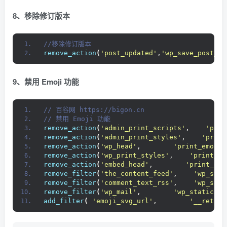
8、移除修订版本
//移除修订版本
remove_action
(
'post_updated'
,
'wp_save_post_re
9、禁用 Emoji 功能
// 百谷网 https://bigon.cn 
// 禁用 Emoji 功能
remove_action
(
'admin_print_scripts'
,    
'prin
remove_action
(
'admin_print_styles'
,    
'print
remove_action
(
'wp_head'
,        
'print_emoji_
remove_action
(
'wp_print_styles'
,    
'print_em
remove_action
(
'embed_head'
,        
'print_emo
remove_filter
(
'the_content_feed'
,    
'wp_stat
remove_filter
(
'comment_text_rss'
,    
'wp_stat
remove_filter
(
'wp_mail'
,        
'wp_staticize
add_filter
(
'emoji_svg_url'
,        
'__return