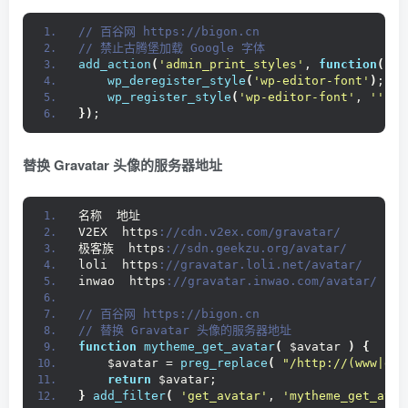
remove_action
(
'load-update-core.php'
, 
'wp_up
remove_action
(
'admin_init'
, 
'_maybe_update_p
// 百谷网 https://bigon.cn 
// 百谷网 https://bigon.cn 
// 禁止古腾堡加载 Google 字体
// 移除后台主题更新检查 
add_action
(
'admin_print_styles'
, 
function
(){
remove_action
(
'load-themes.php'
, 
'wp_update_
wp_deregister_style
(
'wp-editor-font'
)
;
remove_action
(
'load-update.php'
, 
'wp_update_
wp_register_style
(
'wp-editor-font'
, 
''
)
;
remove_action
(
'load-update-core.php'
, 
'wp_up
})
;
remove_action
(
'admin_init'
, 
'_maybe_update_t
替换 Gravatar 头像的服务器地址
名称  地址
V2EX  https
://cdn.v2ex.com/gravatar/
极客族  https
://sdn.geekzu.org/avatar/
loli  https
://gravatar.loli.net/avatar/
inwao  https
://gravatar.inwao.com/avatar/
// 百谷网 https://bigon.cn 
// 替换 Gravatar 头像的服务器地址
function
mytheme_get_avatar
(
 $avatar 
)
{
    $avatar = 
preg_replace
(
"/http://(www|d).
return
 $avatar; 
}
add_filter
(
'get_avatar'
, 
'mytheme_get_avat