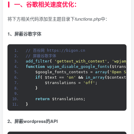
一、谷歌相关速度优化：
将下方相关代码添加至主题目录下
functions.php
中：
1、屏蔽谷歌字体
// 百谷网 https://bigon.cn
// 屏蔽谷歌字体
add_filter
(
'gettext_with_context'
, 
'wpjam_di
function
wpjam_disable_google_fonts
(
$translat
    $google_fonts_contexts = 
array
(
'Open Sans
if
(
 $text == 
'on'
&&
in_array
(
$context, $
        $translations = 
'off'
;
}
return
 $translations;
}
2、屏蔽wordpress的API