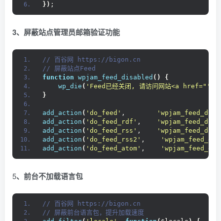
})
;
3、屏蔽站点管理员邮箱验证功能
// 百谷网 https://bigon.cn 
// 屏蔽站点Feed
function
wpjam_feed_disabled
()
{
wp_die
(
'Feed已经关闭, 请访问网站<a href="'
.
g
}
add_action
(
'do_feed'
,        
'wpjam_feed_disa
add_action
(
'do_feed_rdf'
,    
'wpjam_feed_disa
add_action
(
'do_feed_rss'
,    
'wpjam_feed_disa
add_action
(
'do_feed_rss2'
,    
'wpjam_feed_dis
add_action
(
'do_feed_atom'
,    
'wpjam_feed_dis
5
、前台不加载语言包
// 百谷网 https://bigon.cn 
// 屏蔽前台语言包，提升加载速度