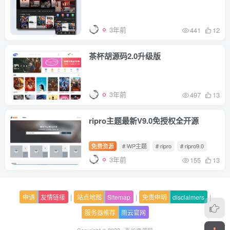
3年前
441
12
茶杯胡源码2.0升级版
3年前
497
13
ripro主题最新V9.0免授权全开源
免费资源
# WP主题
# ripro
# ripro9.0
3年前
155
13
|
|
|
申请
友情链接
站点地图
Sitemap
免责申明
disclaimers
服务器推荐
雨云官网