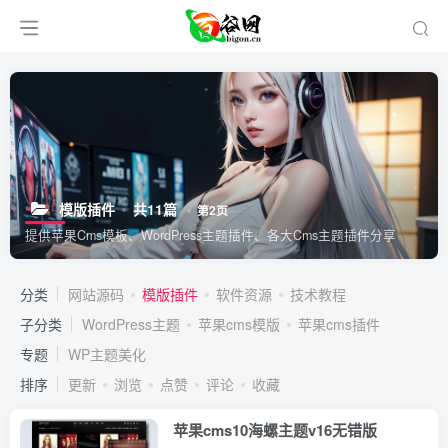
模版插件
共11篇
第2页
提供苹果Cms模板、WordPress主题插件、各大Cms主题插件分享
分类
网站源码
模版插件
软件资源
技术教程
子分类
WordPress主题
苹果cms模版
苹果cms插件
专题
WP主题美化
排序
更新
浏览
点赞
评论
收藏
苹果cms10海螺主题v16无错版