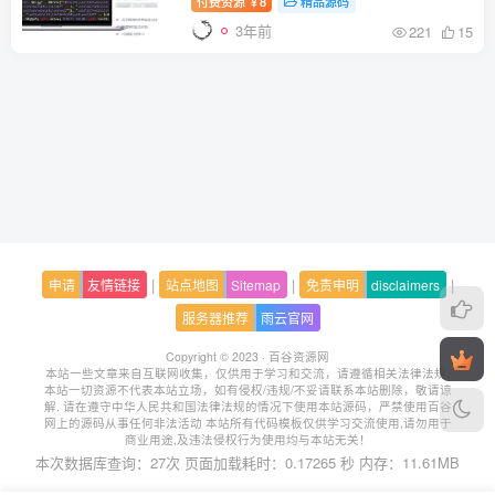
付费资源
8
精品源码
￥
3年前
221
15
|
|
|
申请
友情链接
站点地图
Sitemap
免责申明
disclaimers
服务器推荐
雨云官网
Copyright © 2023 ·
百谷资源网
本站一些文章来自互联网收集，仅供用于学习和交流，请遵循相关法律法规.
本站一切资源不代表本站立场，如有侵权/违规/不妥请联系本站删除，敬请谅
解.
请在遵守中华人民共和国法律法规的情况下使用本站源码，严禁使用百谷
网上的源码从事任何非法活动 本站所有代码模板仅供学习交流使用,请勿用于
商业用途,及违法侵权行为使用均与本站无关！
本次数据库查询：27次 页面加载耗时：0.17265 秒 内存：11.61MB