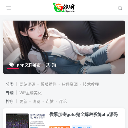
php文件解密
共1篇
分类
网站源码
模版插件
软件资源
技术教程
专题
WP主题美化
排序
更新
浏览
点赞
评论
微擎加密goto完全解密系统php源码