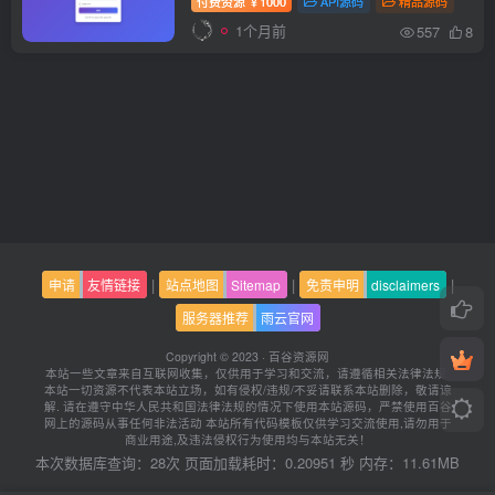
付费资源
1000
API源码
精品源码
￥
1个月前
557
8
|
|
|
申请
友情链接
站点地图
Sitemap
免责申明
disclaimers
服务器推荐
雨云官网
Copyright © 2023 ·
百谷资源网
本站一些文章来自互联网收集，仅供用于学习和交流，请遵循相关法律法规.
本站一切资源不代表本站立场，如有侵权/违规/不妥请联系本站删除，敬请谅
解.
请在遵守中华人民共和国法律法规的情况下使用本站源码，严禁使用百谷
网上的源码从事任何非法活动 本站所有代码模板仅供学习交流使用,请勿用于
商业用途,及违法侵权行为使用均与本站无关！
本次数据库查询：28次 页面加载耗时：0.20951 秒 内存：11.61MB