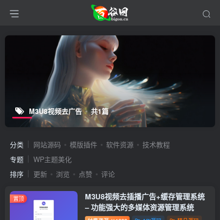
M3U8视频去广告
共1篇
分类
网站源码
模版插件
软件资源
技术教程
专题
WP主题美化
排序
更新
浏览
点赞
评论
M3U8视频去插播广告+缓存管理系统
置顶
– 功能强大的多媒体资源管理系统