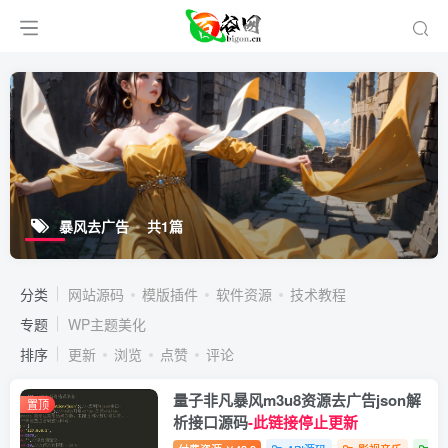
暴风去广告
共1篇
分类
网站源码
模版插件
软件资源
技术教程
专题
WP主题美化
排序
更新
浏览
点赞
评论
量子非凡暴风m3u8资源去广告json解
置顶
析接口源码
-此链接停止更新