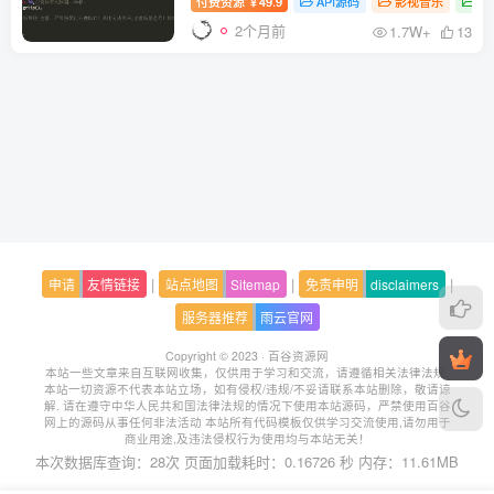
付费资源
49.9
API源码
影视音乐
精
￥
2个月前
1.7W+
13
|
|
|
申请
友情链接
站点地图
Sitemap
免责申明
disclaimers
服务器推荐
雨云官网
Copyright © 2023 ·
百谷资源网
本站一些文章来自互联网收集，仅供用于学习和交流，请遵循相关法律法规.
本站一切资源不代表本站立场，如有侵权/违规/不妥请联系本站删除，敬请谅
解.
请在遵守中华人民共和国法律法规的情况下使用本站源码，严禁使用百谷
网上的源码从事任何非法活动 本站所有代码模板仅供学习交流使用,请勿用于
商业用途,及违法侵权行为使用均与本站无关！
本次数据库查询：28次 页面加载耗时：0.16726 秒 内存：11.61MB