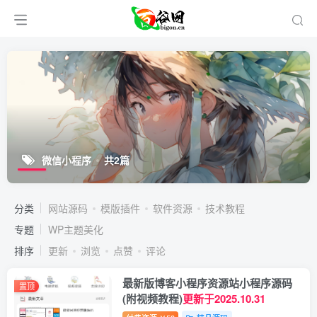
微信小程序
共2篇
分类
网站源码
模版插件
软件资源
技术教程
专题
WP主题美化
排序
更新
浏览
点赞
评论
最新版博客小程序资源站小程序源码
置顶
(附视频教程)
更新于2025.10.31