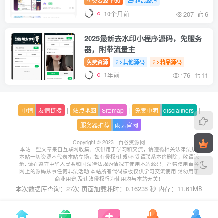
付费资源
50
精品源码
￥
10个月前
207
6
2025最新去水印小程序源码，免服务
器，附带流量主
免费资源
其他源码
精品源码
1年前
176
11
|
|
|
申请
友情链接
站点地图
Sitemap
免责申明
disclaimers
服务器推荐
雨云官网
Copyright © 2023 ·
百谷资源网
本站一些文章来自互联网收集，仅供用于学习和交流，请遵循相关法律法规.
本站一切资源不代表本站立场，如有侵权/违规/不妥请联系本站删除，敬请谅
解.
请在遵守中华人民共和国法律法规的情况下使用本站源码，严禁使用百谷
网上的源码从事任何非法活动 本站所有代码模板仅供学习交流使用,请勿用于
商业用途,及违法侵权行为使用均与本站无关！
本次数据库查询：27次 页面加载耗时：0.16236 秒 内存：11.61MB