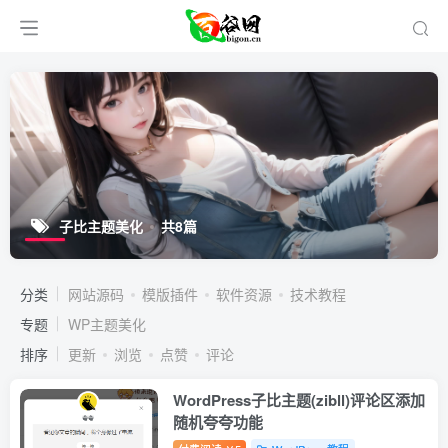
子比主题美化
共8篇
分类
网站源码
模版插件
软件资源
技术教程
专题
WP主题美化
排序
更新
浏览
点赞
评论
WordPress子比主题(zibll)评论区添加
随机夸夸功能