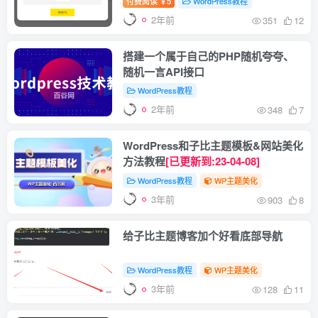
付费阅读
5
WordPress教程
￥
2年前
351
12
搭建一个属于自己的PHP随机夸夸、
随机一言API接口
WordPress教程
2年前
348
7
WordPress和子比主题模板&网站美化
方法教程
[已更新到:23-04-08]
WordPress教程
WP主题美化
3年前
903
8
给子比主题博客加个好看底部导航
WordPress教程
WP主题美化
3年前
128
11