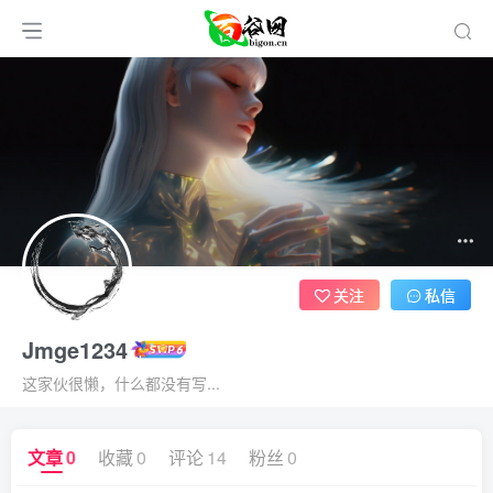
关注
私信
Jmge1234
这家伙很懒，什么都没有写...
文章
0
收藏
0
评论
14
粉丝
0