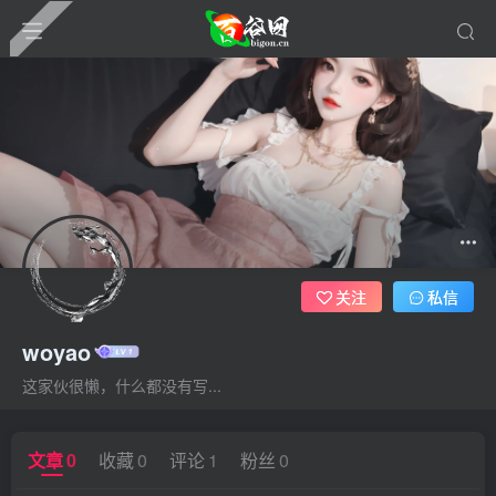
关注
私信
woyao
这家伙很懒，什么都没有写...
文章
0
收藏
0
评论
1
粉丝
0